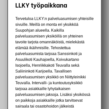
LLKY työpaikkana
Tervetuloa LLKY:n palveluasumisen yhteisille
sivuille. Meillä on monta eri yksikköä
Suupohjan alueella. Kaikilla
palveluasumisen yksiköillä on yhteinen
tavoite tarjota omannäköistä, mielekästä
elämää ikäihmisille. Tehostettua
palveluasumista tarjoaa Sanssinkoti ja
Asuulikoti Kauhajoella, Koivukartano
Isojoella, Henriikkakoti Teuvalla sekä
Saliininkoti Karijoella. Tavallisen
palveluasumisen yksikkö on Niittyleinikki
Teuvalla. Intervalli- ja kuntoutusyksikkö
tarjoaa asiakkaille lyhytaikaisen
palveluasumisen jaksoja. Lisäksi yksikössä
on paikkoja asiakkaille jotka tarvitsevat
sairaala tai osastohoidon jälkeistä