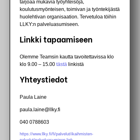
tarjoaa mukavia työyhteisöjä,
koulutusmyönteisen, toimivan ja työntekijästä
huolehtivan organisaation. Tervetuloa töihin
LLKY:n palveluasumiseen.
Linkki tapaamiseen
Olemme Teamsin kautta tavoitettavissa klo
klo 9.00 – 15.00
tästä
linkistä
Yhteystiedot
Paula Laine
paula.laine@llky.fi
040 0788603
https://www.llky.fi/fi/palvelut/ikaihmisten-
palvelut/palveluasuminen.link