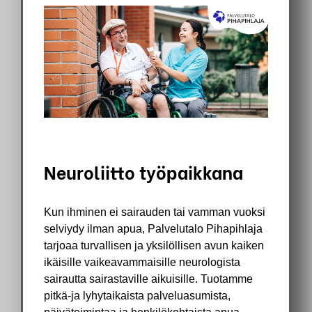
Your Content Goes Here
Neuroliitto työpaikkana
Kun ihminen ei sairauden tai vamman vuoksi
selviydy ilman apua, Palvelutalo Pihapihlaja
tarjoaa turvallisen ja yksilöllisen avun kaiken
ikäisille vaikeavammaisille neurologista
sairautta sairastaville aikuisille. Tuotamme
pitkä-ja lyhytaikaista palveluasumista,