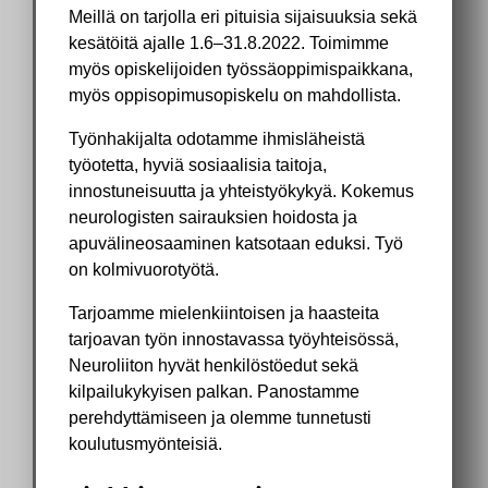
Meillä on tarjolla eri pituisia sijaisuuksia sekä
kesätöitä ajalle 1.6–31.8.2022. Toimimme
myös opiskelijoiden työssäoppimispaikkana,
myös oppisopimusopiskelu on mahdollista.
Työnhakijalta odotamme ihmisläheistä
työotetta, hyviä sosiaalisia taitoja,
innostuneisuutta ja yhteistyökykyä. Kokemus
neurologisten sairauksien hoidosta ja
apuvälineosaaminen katsotaan eduksi. Työ
on kolmivuorotyötä.
Tarjoamme mielenkiintoisen ja haasteita
tarjoavan työn innostavassa työyhteisössä,
Neuroliiton hyvät henkilöstöedut sekä
kilpailukykyisen palkan. Panostamme
perehdyttämiseen ja olemme tunnetusti
koulutusmyönteisiä.