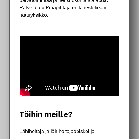
päivätoimintaa ja henkilökohtaista apua.
Palvelutalo Pihapihlaja on kinestetiikan
laatuyksikkö.
Your Content Goes Here
Your Content Goes Here
Töihin meille?
Lähihoitaja ja lähihoitajaopiskelija