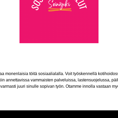
 monenlaisia töitä sosiaalialalla. Voit työskennellä kotihoido
in annettavissa vammaisten palveluissa, lastensuojelussa, päih
varmasti juuri sinulle sopivan työn. Otamme innolla vastaan myös