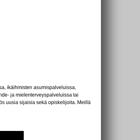
’
ssa, ikäihmisten asumispalveluissa,
de- ja mielenterveyspalveluissa tai
 uusia sijaisia sekä opiskelijoita. Meillä
’