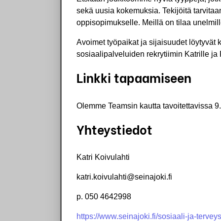
sekä uusia kokemuksia. Tekijöitä tarvitaa
oppisopimukselle. Meillä on tilaa unelmil
Avoimet työpaikat ja sijaisuudet löytyvät 
sosiaalipalveluiden rekrytiimin Katrille j
Linkki tapaamiseen
Olemme Teamsin kautta tavoitettavissa 9
Yhteystiedot
Katri Koivulahti
katri.koivulahti@seinajoki.fi
p. 050 4642998
https://www.seinajoki.fi/sosiaali-ja-tervey