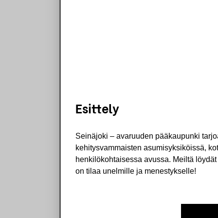
Esittely
Seinäjoki – avaruuden pääkaupunki tarjoaa
kehitysvammaisten asumisyksiköissä, koti
henkilökohtaisessa avussa. Meiltä löydät 
on tilaa unelmille ja menestykselle!