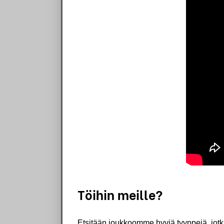
Töihin meille?
Etsitään joukkoomme hyviä tyyppejä, jot