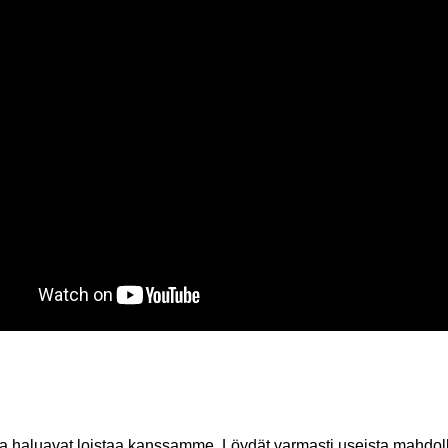
ka haluavat loistaa kanssamme. Löydät varmasti useista mahdoll