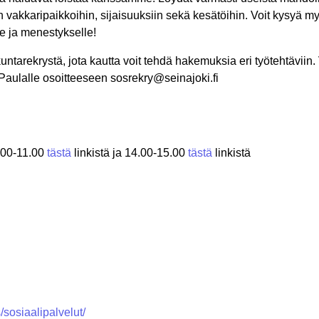
n vakkaripaikkoihin, sijaisuuksiin sekä kesätöihin. Voit kysyä m
le ja menestykselle!
kuntarekrystä, jota kautta voit tehdä hakemuksia eri työtehtäviin.
a Paulalle osoitteeseen sosrekry@seinajoki.fi
.00-11.00
tästä
linkistä ja 14.00-15.00
tästä
linkistä
s/sosiaalipalvelut/