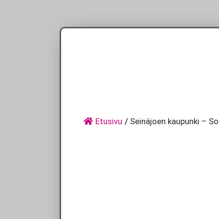
Skip
to
content
Etusivu
/
Seinäjoen kaupunki – Sos