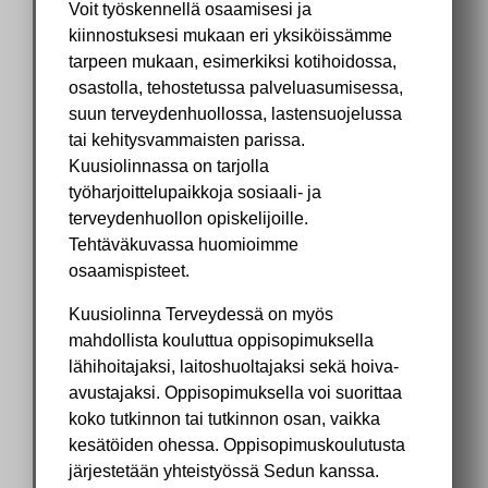
Voit työskennellä osaamisesi ja
kiinnostuksesi mukaan eri yksiköissämme
tarpeen mukaan, esimerkiksi kotihoidossa,
osastolla, tehostetussa palveluasumisessa,
suun terveydenhuollossa, lastensuojelussa
tai kehitysvammaisten parissa.
Kuusiolinnassa on tarjolla
työharjoittelupaikkoja sosiaali- ja
terveydenhuollon opiskelijoille.
Tehtäväkuvassa huomioimme
osaamispisteet.
Kuusiolinna Terveydessä on myös
mahdollista kouluttua oppisopimuksella
lähihoitajaksi, laitoshuoltajaksi sekä hoiva-
avustajaksi. Oppisopimuksella voi suorittaa
koko tutkinnon tai tutkinnon osan, vaikka
kesätöiden ohessa. Oppisopimuskoulutusta
järjestetään yhteistyössä Sedun kanssa.