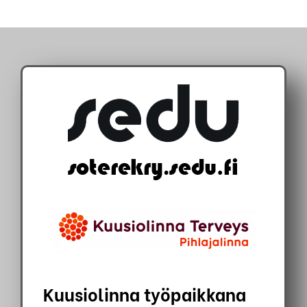
Skip
to
content
’
’
Kuusiolinna työpaikkana