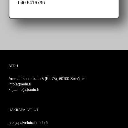
040 6416796
SEDU
Ammattikoulunkatu 5 (PL 75), 60100 Seinäjoki
info(at)sedu.fi
kirjaamo(at)sedu.fi
HAKIJAPALVELUT
hakijapalvelut(at)sedu.fi