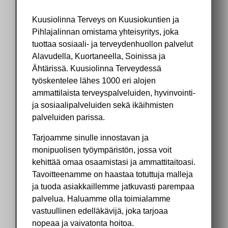
Kuusiolinna Terveys on Kuusiokuntien ja
Pihlajalinnan omistama yhteisyritys, joka
tuottaa sosiaali- ja terveydenhuollon palvelut
Alavudella, Kuortaneella, Soinissa ja
Ähtärissä. Kuusiolinna Terveydessä
työskentelee lähes 1000 eri alojen
ammattilaista terveyspalveluiden, hyvinvointi-
ja sosiaalipalveluiden sekä ikäihmisten
palveluiden parissa.
Tarjoamme sinulle innostavan ja
monipuolisen työympäristön, jossa voit
kehittää omaa osaamistasi ja ammattitaitoasi.
Tavoitteenamme on haastaa totuttuja malleja
ja tuoda asiakkaillemme jatkuvasti parempaa
palvelua. Haluamme olla toimialamme
vastuullinen edelläkävijä, joka tarjoaa
nopeaa ja vaivatonta hoitoa.