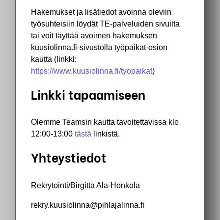
Hakemukset ja lisätiedot avoinna oleviin
työsuhteisiin löydät TE-palveluiden sivuilta
tai voit täyttää avoimen hakemuksen
kuusiolinna.fi-sivustolla työpaikat-osion
kautta (linkki:
https://www.kuusiolinna.fi/tyopaikat
)
Linkki tapaamiseen
Olemme Teamsin kautta tavoitettavissa klo
12:00-13:00
tästä
linkistä.
Yhteystiedot
Rekrytointi/Birgitta Ala-Honkola
rekry.kuusiolinna@pihlajalinna.fi