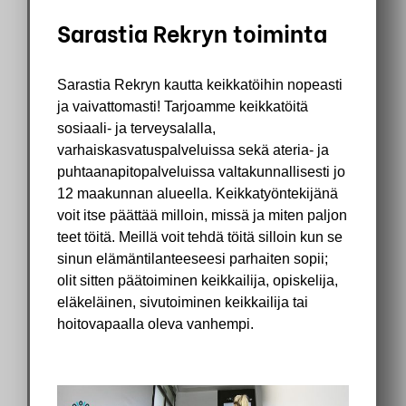
Sarastia Rekryn toiminta
Sarastia Rekryn kautta keikkatöihin nopeasti
ja vaivattomasti! Tarjoamme keikkatöitä
sosiaali- ja terveysalalla,
varhaiskasvatuspalveluissa sekä ateria- ja
puhtaanapitopalveluissa valtakunnallisesti jo
12 maakunnan alueella. Keikkatyöntekijänä
voit itse päättää milloin, missä ja miten paljon
teet töitä. Meillä voit tehdä töitä silloin kun se
sinun elämäntilanteeseesi parhaiten sopii;
olit sitten päätoiminen keikkailija, opiskelija,
eläkeläinen, sivutoiminen keikkailija tai
hoitovapaalla oleva vanhempi.
’