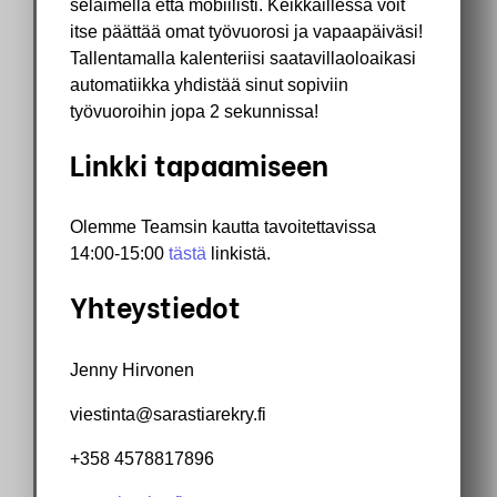
selaimella että mobiilisti. Keikkaillessa voit
itse päättää omat työvuorosi ja vapaapäiväsi!
Tallentamalla kalenteriisi saatavillaoloaikasi
automatiikka yhdistää sinut sopiviin
työvuoroihin jopa 2 sekunnissa!
Linkki tapaamiseen
Olemme Teamsin kautta tavoitettavissa
14:00-15:00
tästä
linkistä.
Yhteystiedot
Jenny Hirvonen
viestinta@sarastiarekry.fi
+358 4578817896