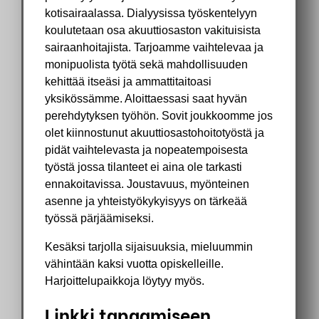
kotisairaalassa. Dialyysissa työskentelyyn
koulutetaan osa akuuttiosaston vakituisista
sairaanhoitajista. Tarjoamme vaihtelevaa ja
monipuolista työtä sekä mahdollisuuden
kehittää itseäsi ja ammattitaitoasi
yksikössämme. Aloittaessasi saat hyvän
perehdytyksen työhön. Sovit joukkoomme jos
olet kiinnostunut akuuttiosastohoitotyöstä ja
pidät vaihtelevasta ja nopeatempoisesta
työstä jossa tilanteet ei aina ole tarkasti
ennakoitavissa. Joustavuus, myönteinen
asenne ja yhteistyökykyisyys on tärkeää
työssä pärjäämiseksi.
Kesäksi tarjolla sijaisuuksia, mieluummin
vähintään kaksi vuotta opiskelleille.
Harjoittelupaikkoja löytyy myös.
Linkki tapaamiseen