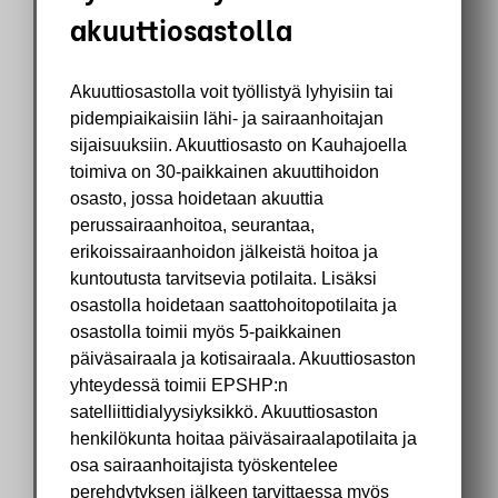
akuuttiosastolla
Akuuttiosastolla voit työllistyä lyhyisiin tai
pidempiaikaisiin lähi- ja sairaanhoitajan
sijaisuuksiin. Akuuttiosasto on Kauhajoella
toimiva on 30-paikkainen akuuttihoidon
osasto, jossa hoidetaan akuuttia
perussairaanhoitoa, seurantaa,
erikoissairaanhoidon jälkeistä hoitoa ja
kuntoutusta tarvitsevia potilaita. Lisäksi
osastolla hoidetaan saattohoitopotilaita ja
osastolla toimii myös 5-paikkainen
päiväsairaala ja kotisairaala. Akuuttiosaston
yhteydessä toimii EPSHP:n
satelliittidialyysiyksikkö. Akuuttiosaston
henkilökunta hoitaa päiväsairaalapotilaita ja
osa sairaanhoitajista työskentelee
perehdytyksen jälkeen tarvittaessa myös