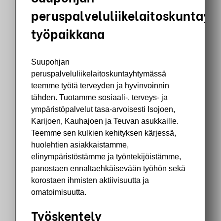
peruspalveluliikelaitoskuntay
työpaikkana
Suupohjan
peruspalveluliikelaitoskuntayhtymässä
teemme työtä terveyden ja hyvinvoinnin
tähden. Tuotamme sosiaali-, terveys- ja
ympäristöpalvelut tasa-arvoisesti Isojoen,
Karijoen, Kauhajoen ja Teuvan asukkaille.
Teemme sen kulkien kehityksen kärjessä,
huolehtien asiakkaistamme,
elinympäristöstämme ja työntekijöistämme,
panostaen ennaltaehkäisevään työhön sekä
korostaen ihmisten aktiivisuutta ja
omatoimisuutta.
Työskentely